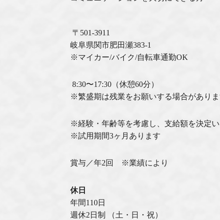
〒501-3911
岐阜県関市肥田瀬383-1
※マイカー/バイク/自転車通勤OK
8:30〜17:30（休憩60分）
※繁盛期は残業をお願いする場合がありま
※経験・年齢等を考慮し、⽀給額を決定い
※試⽤期間3ヶ⽉あります
賞与／年2回 ※業績により
休⽇
年間110日
週休2⽇制 （土・日・祝）